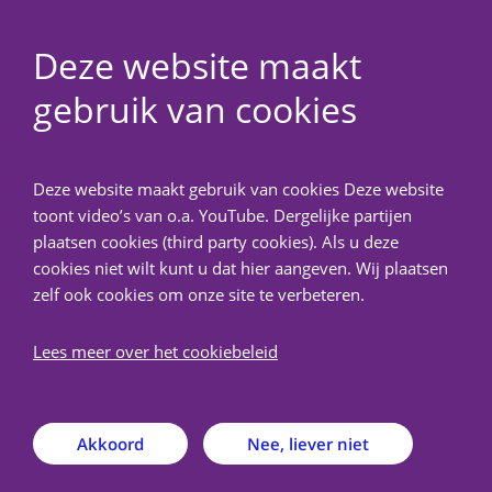
Deze website maakt
gebruik van cookies
NedMec+
Deze website maakt gebruik van cookies Deze website
Terug
toont video’s van o.a. YouTube. Dergelijke partijen
plaatsen cookies (third party cookies). Als u deze
Veelgestelde vragen
cookies niet wilt kunt u dat hier aangeven. Wij plaatsen
zelf ook cookies om onze site te verbeteren.
Hieronder vindt u een overzicht van de veelgestelde
Lees meer over het cookiebeleid
vragen.
Heeft u het antwoord op uw vraag niet gevonden?
Akkoord
Nee, liever niet
Neem dan contact op met het secretariaat. Wij
helpen u graag verder.