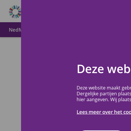
NedMec+
Over METC NedMec+
Wijze van indien
Voor o
Terug
Deze webs
het Pr
Deze website maakt gebr
Centr
Dergelijke partijen plaat
hier aangeven. Wij plaat
Lees meer over het co
Informatie speci
verbonden zijn 