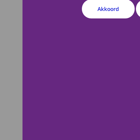
kinderoncologie.
Akkoord
Voor alle onderzoek
gaan worden, moet
Wetenschapscommis