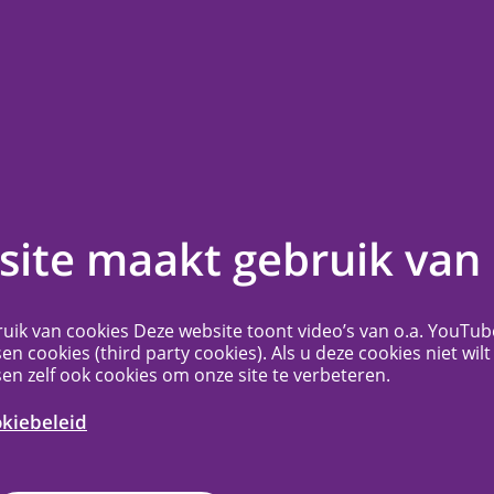
en
Contact
Veelgestelde vragen
Meer...
nderzoekers van
ite maakt gebruik van 
inses Máxima
uik van cookies Deze website toont video’s van o.a. YouTub
um
sen cookies (third party cookies). Als u deze cookies niet wilt
sen zelf ook cookies om onze site te verbeteren.
okiebeleid
fiek bedoeld voor onderzoekers die
aan het Prinses Máxima Centrum voor