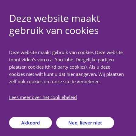
Deze website maakt
gebruik van cookies
NedMec+
Deze website maakt gebruik van cookies Deze website
Terug
toont video’s van o.a. YouTube. Dergelijke partijen
plaatsen cookies (third party cookies). Als u deze
Voor onderzoekers Antoni
cookies niet wilt kunt u dat hier aangeven. Wij plaatsen
zelf ook cookies om onze site te verbeteren.
van Leeuwenhoek
Lees meer over het cookiebeleid
Informatie specifiek bedoeld voor onderzoekers die
verbonden zijn aan het Antoni van Leeuwenhoek.
Akkoord
Nee, liever niet
Onderzoekers van het Antoni van Leeuwenhoek kunnen